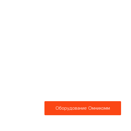
Экономьте
топлива с 
Omnicomm
Оборудование Омникомм